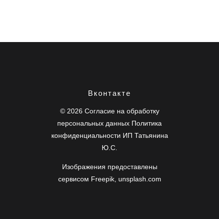
сайт, разработка сайта
Вконтакте
сайт, разработка сайта
сайт, разработка сайта
© 2026
Согласие на обработку
персональных данных
Политика
конфиденциальности
ИП Татьянина
Ю.С.
Изображения предоставлены
сервисом
Freepik
,
unsplash.com