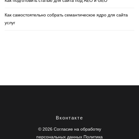
Как подготовить статью для сайта под AEO и GEO
Как самостоятельно собрать семантическое ядро для сайта
услуг
заказать сайт, сделать сайт
Вконтакте
заказать сайт, сделать сайт
заказать сайт, сделать сайт
© 2026
Согласие на обработку
персональных данных
Политика