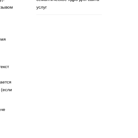
изывом
услуг
емя
текст
вается
 (если
аче