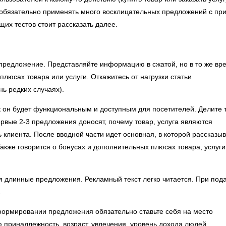
 обязательно применять много восклицательных предложений с пр
их тестов стоит рассказать далее.
 предложение. Представляйте информацию в сжатой, но в то же вр
люсах товара или услуги. Откажитесь от нагрузки статьи
ь редких случаях).
ак он будет функциональным и доступным для посетителей. Делите 
ервые 2-3 предложения доносят, почему товар, услуга являются
 клиента. После вводной части идет основная, в которой рассказы
акже говорится о бонусах и дополнительных плюсах товара, услуги
я длинные предложения. Рекламный текст легко читается. При под
.
формировании предложения обязательно ставьте себя на место
 принадлежность, возраст, увлечения, уровень дохода людей.