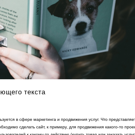
ющего текста
зуется в сфере маркетинга и продвижения услуг. Что представляе
еобходимо
сделать сайт
, к примеру, для продвижения какого-то проек
зователей к какому-то действию (купить товар или заказать услуг