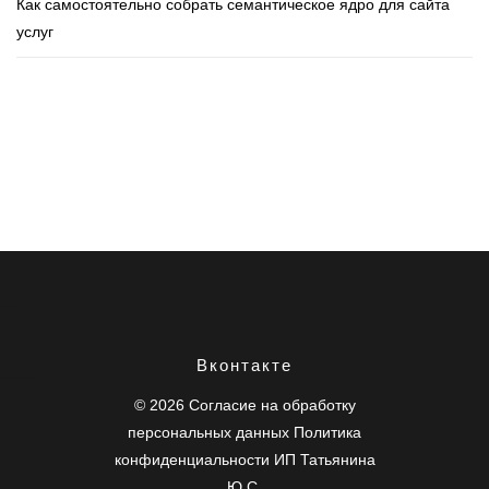
Как самостоятельно собрать семантическое ядро для сайта
услуг
seo продвижение сайт
Вконтакте
seo продвижение сайт
seo продвижение сайт
© 2026
Согласие на обработку
персональных данных
Политика
конфиденциальности
ИП Татьянина
Ю.С.