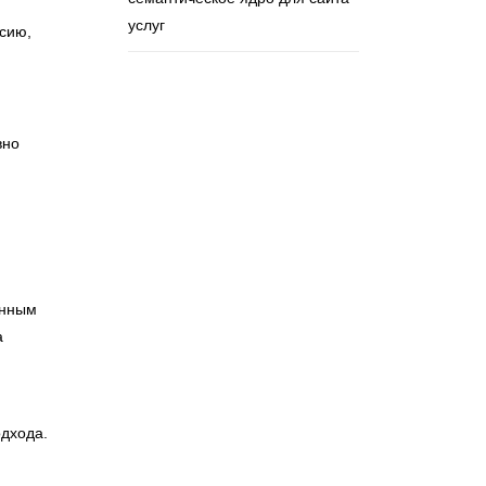
услуг
ссию,
вно
анным
а
одхода.