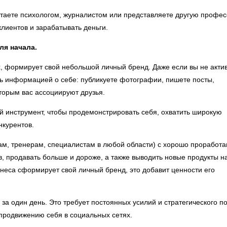
ботаете психологом, журналистом или представляете другую профе
лиентов и зарабатывать деньги.
ля начала.
х, формирует свой небольшой личный бренд. Даже если вы не акти
сь информацией о себе: публикуете фотографии, пишете посты,
оторым вас ассоциируют друзья.
 инструмент, чтобы продемонстрировать себя, охватить широкую
нкурентов.
ам, тренерам, специалистам в любой области) с хорошо проработ
, продавать больше и дороже, а также выводить новые продукты н
неса сформирует свой личный бренд, это добавит ценности его
а один день. Это требует постоянных усилий и стратегического п
продвижению себя в социальных сетях.