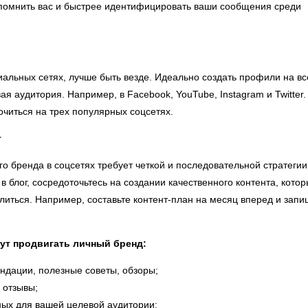
апомнить вас и быстрее идентифицировать ваши сообщения среди
иальных сетях, лучше быть везде. Идеально создать профили на вс
я аудитория. Например, в Facebook, YouTube, Instagram и Twitter.
очиться на трех популярных соцсетях.
т
о бренда в соцсетях требует четкой и последовательной стратегии
 блог, сосредоточьтесь на создании качественного контента, кото
литься. Например, составьте контент-план на месяц вперед и запи
гут продвигать личный бренд:
ндации, полезные советы, обзоры;
 отзывы;
ных для вашей целевой аудитории;