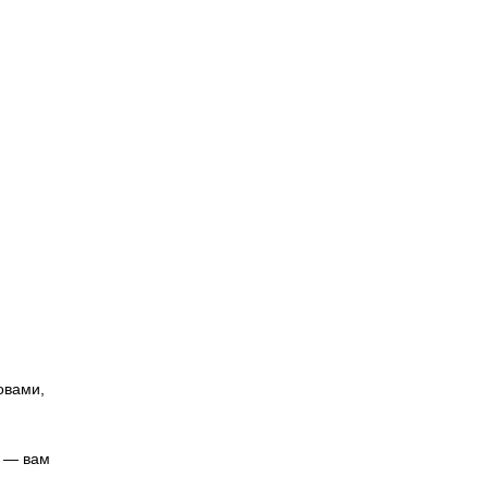
овами,
а — вам