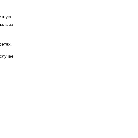
ретную
быль за
сетях.
 случае