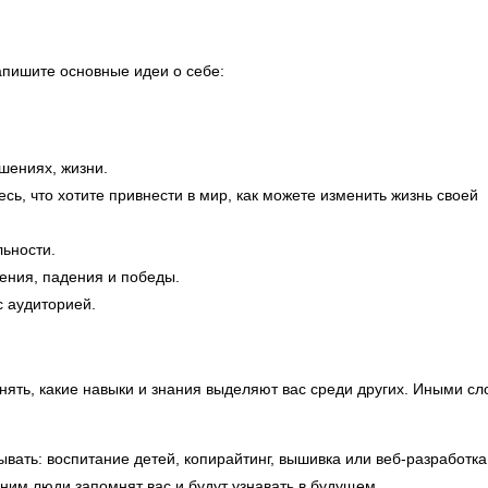
апишите основные идеи о себе:
шениях, жизни.
сь, что хотите привнести в мир, как можете изменить жизнь своей
ьности.
ения, падения и победы.
с аудиторией.
ять, какие навыки и знания выделяют вас среди других. Иными сл
ывать: воспитание детей, копирайтинг, вышивка или веб-разработк
 ним люди запомнят вас и будут узнавать в будущем.