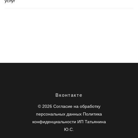
услуг
сайт, продвижение, заголовки, аудитория, привлечение
Вконтакте
сайт, продвижение, заголовки, аудитория, привлечение
сайт, продвижение, заголовки, аудитория, привлечение
© 2026
Согласие на обработку
персональных данных
Политика
конфиденциальности
ИП Татьянина
Ю.С.